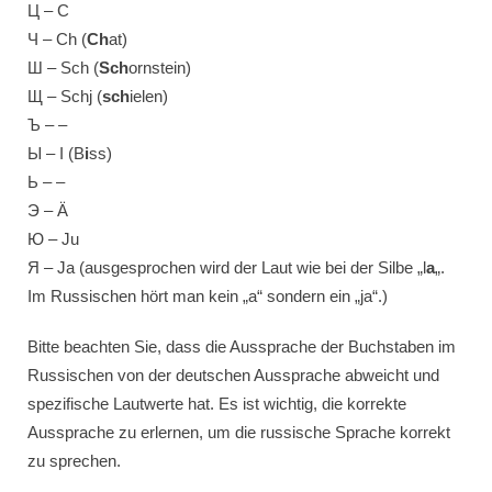
Ц – C
Ч – Ch (
Ch
at)
Ш – Sch (
Sch
ornstein)
Щ – Schj (
sch
ielen)
Ъ – –
Ы – I (B
i
ss)
Ь – –
Э – Ä
Ю – Ju
Я – Ja (ausgesprochen wird der Laut wie bei der Silbe „l
a
„.
Im Russischen hört man kein „a“ sondern ein „ja“.)
Bitte beachten Sie, dass die Aussprache der Buchstaben im
Russischen von der deutschen Aussprache abweicht und
spezifische Lautwerte hat. Es ist wichtig, die korrekte
Aussprache zu erlernen, um die russische Sprache korrekt
zu sprechen.