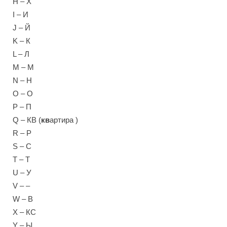
H – Х
I – И
J – Й
K – К
L – Л
M – М
N – Н
O – О
P – П
Q – КВ (
кв
артира )
R – Р
S – С
T – Т
U – У
V – –
W – В
X – КС
Y – Ы