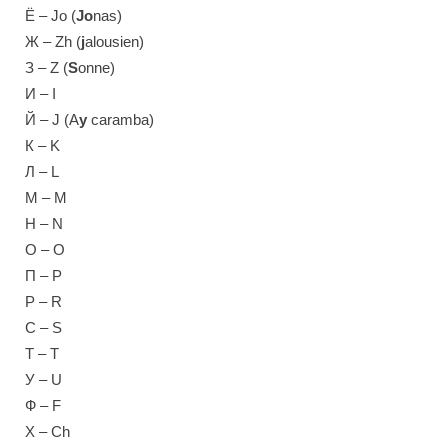
Ё – Jo (
Jo
nas)
Ж – Zh (
j
alousien)
З – Z (
S
onne)
И – I
Й – J (A
y
caramba)
К – K
Л – L
М – M
Н – N
О – O
П – P
Р – R
С – S
Т – T
У – U
Ф – F
Х – Ch