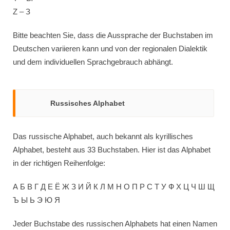
Z – З
Bitte beachten Sie, dass die Aussprache der Buchstaben im
Deutschen variieren kann und von der regionalen Dialektik
und dem individuellen Sprachgebrauch abhängt.
Russisches Alphabet
Das russische Alphabet, auch bekannt als kyrillisches
Alphabet, besteht aus 33 Buchstaben. Hier ist das Alphabet
in der richtigen Reihenfolge:
А Б В Г Д Е Ё Ж З И Й К Л М Н О П Р С Т У Ф Х Ц Ч Ш Щ
Ъ Ы Ь Э Ю Я
Jeder Buchstabe des russischen Alphabets hat einen Namen