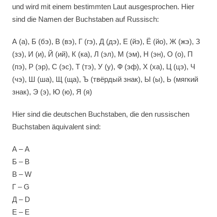
und wird mit einem bestimmten Laut ausgesprochen. Hier
sind die Namen der Buchstaben auf Russisch:
А (а), Б (бэ), В (вэ), Г (гэ), Д (дэ), Е (йэ), Ё (йо), Ж (жэ), З
(зэ), И (и), Й (ий), К (ка), Л (эл), М (эм), Н (эн), О (о), П
(пэ), Р (эр), С (эс), Т (тэ), У (у), Ф (эф), Х (ха), Ц (цэ), Ч
(чэ), Ш (ша), Щ (ща), Ъ (твëрдый знак), Ы (ы), Ь (мягкий
знак), Э (э), Ю (ю), Я (я)
Hier sind die deutschen Buchstaben, die den russischen
Buchstaben äquivalent sind:
А – A
Б – B
В – W
Г – G
Д – D
Е – E