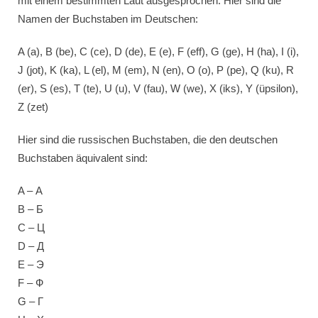
mit einem bestimmten Laut ausgesprochen. Hier sind die
Namen der Buchstaben im Deutschen:
A (a), B (be), C (ce), D (de), E (e), F (eff), G (ge), H (ha), I (i),
J (jot), K (ka), L (el), M (em), N (en), O (o), P (pe), Q (ku), R
(er), S (es), T (te), U (u), V (fau), W (we), X (iks), Y (üpsilon),
Z (zet)
Hier sind die russischen Buchstaben, die den deutschen
Buchstaben äquivalent sind:
A – А
B – Б
C – Ц
D – Д
E – Э
F – Ф
G – Г