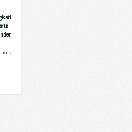
k
gkeit
erte
ünder
ibt es
t