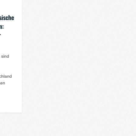
sische
n:
r
t sind
chland
ten