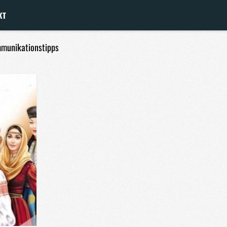
KT
mmunikationstipps