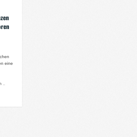
nzen
oren
schen
n eine
 ..